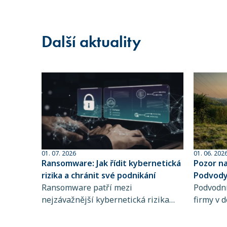
Další aktuality
01. 07. 2026
01. 06. 202
Ransomware: Jak řídit kybernetická
Pozor n
rizika a chránit své podnikání
Podvody 
Ransomware patří mezi
sofistik
Podvodní
nejzávažnější kybernetická rizika
firmy v d
současnosti. Zjistěte, jak funguje,
dlouhodo
koho ohrožuje a proč je řízení
praktiky 