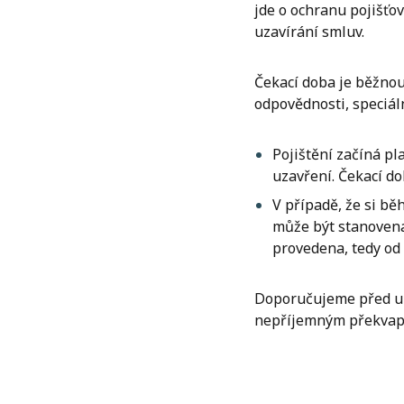
jde o ochranu pojišťo
uzavírání smluv.
Čekací doba je běžnou 
odpovědnosti, speciáln
Pojištění začíná p
uzavření. Čekací do
V případě, že si bě
může být stanovena
provedena, tedy od 
Doporučujeme před uza
nepříjemným překvap