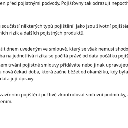
ven před pojistnými podvody. Pojišťovny tak odrazují nepoct
součástí některých typů pojištění, jako jsou životní pojiště
ích rizik a dalších pojistných produktů.
latit dnem uvedeným ve smlouvě, který se však nemusí shodo
ba na jednotlivá rizika se počítá právě od data počátku pojiš
hem trvání pojistné smlouvy přidáváte nebo jinak upravujete 
 nová čekací doba, která začne běžet od okamžiku, kdy byl
data její úpravy.
vřením pojištění pečlivě zkontrolovat smluvní podmínky, 
ením.