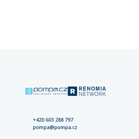
kybernetických rizik a pojištění
rozpozna
kybernetických rizik klíčové pro
chyba př
stabilitu vašeho podnikání.
mohou d
částek. 
nastaven
kvalitní
riziko šk
+420 603 288 797
pompa@pompa.cz