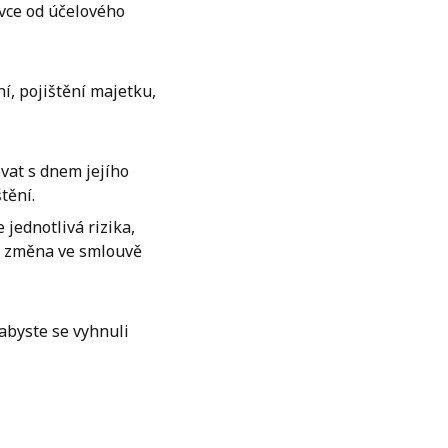
ivce od účelového
ní, pojištění majetku,
vat s dnem jejího
tění.
jednotlivá rizika,
a změna ve smlouvě
abyste se vyhnuli