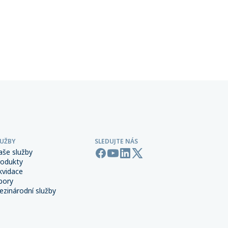
ta
terorismu a sabotáže, které
ntům
zpravidla není standardní součástí
řských
pojištění majetku ani přerušení
 síti,
provozu.
LUŽBY
SLEDUJTE NÁS
aše služby
rodukty
kvidace
bory
zinárodní služby