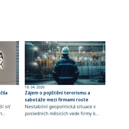
16. 04. 2026
ila
Zájem o pojištění terorismu a
sabotáže mezi firmami roste
í síť
Nestabilní geopolitická situace v
h
posledních měsících vede firmy k
 člen
větší obezřetnosti při řízení rizik. Do
popředí se tak dostává i pojištění