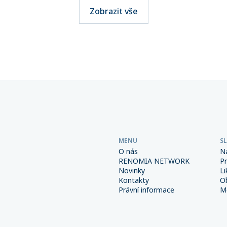
telné. Přitom stačí jediná
významného milníku. Hodno
Zobrazit vše
i výběru přepravce a škody
pojistného, které svým klie
osáhnout obrovských
spravuje více než 270 maklé
Důsledná prevence a správně
společností sdružených v této
é interní procesy spolu s
přesáhla 6 miliard korun.
m pojištěním však mohou
od výrazně snížit.
MENU
S
O nás
N
RENOMIA NETWORK
P
Novinky
Li
Kontakty
O
Právní informace
Me