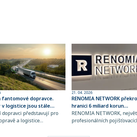
6
21. 04. 2026
a fantomové dopravce.
RENOMIA NETWORK překroč
v logistice jsou stále
hranici 6 miliard korun
ovanější
 dopravci představují pro
spravovaného pojistného
RENOMIA NETWORK, největš
opravě a logistice
profesionálních pojišťovacíc
bě rostoucí riziko, jejich
makléřů v České republice a
jsou totiž stále obtížněji
RENOMIA GROUP, dosáhla