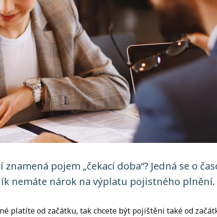
ění znamená pojem „čekací doba“? Jedná se o ča
ník nemáte nárok na výplatu pojistného plnění.
né platíte od začátku, tak chcete být pojištěni také od začá