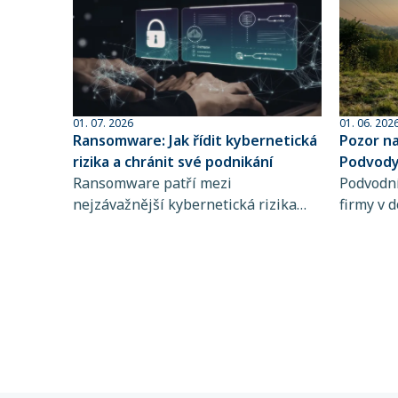
01. 07. 2026
01. 06. 202
Ransomware: Jak řídit kybernetická
Pozor n
rizika a chránit své podnikání
Podvody 
Ransomware patří mezi
sofistik
Podvodní
nejzávažnější kybernetická rizika
firmy v d
současnosti. Zjistěte, jak funguje,
dlouhodo
koho ohrožuje a proč je řízení
praktiky 
kybernetických rizik a pojištění
rozpozna
kybernetických rizik klíčové pro
chyba př
stabilitu vašeho podnikání.
mohou d
částek. 
nastaven
kvalitní
riziko šk