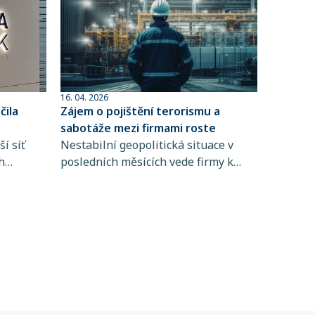
16. 04. 2026
ila
Zájem o pojištění terorismu a
sabotáže mezi firmami roste
í síť
Nestabilní geopolitická situace v
h
posledních měsících vede firmy k
 člen
větší obezřetnosti při řízení rizik. Do
popředí se tak dostává i pojištění
ta
terorismu a sabotáže, které
ntům
zpravidla není standardní součástí
řských
pojištění majetku ani přerušení
 síti,
provozu.