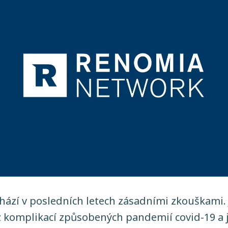
hází v posledních letech zásadními zkouškami. 
 komplikací způsobených pandemií covid-19 a ji