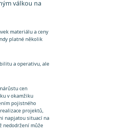
ěným válkou na
ávek materiálu a ceny
indy platné několik
ilitu a operativu, ale
 nárůstu cen
etku v okamžiku
cením pojistného
realizace projektů,
mi napjatou situací na
chž nedodržení může