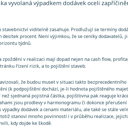
ška vyvolaná výpadkem dodávek oceli zapříčin
o stavebnictví viditelně zasahuje. Prodlužují se termíny dod
 desítek procent. Není výjimkou, že se ceníky dodavatelů, j
orizontu týdnů.
 zpoždění v realizaci mají dopad nejen na cash flow, profitab
ránku řízení rizik, a to pojištění staveb.
ž avizovali, že budou muset v situaci takto bezprecedentního
ění (k podpojištění dochází, je-li hodnota pojištěného maj
ší než sjednaná pojistná částka, pojišťovna pak reaguje krá
rahami jsou prodlevy v harmonogramu či dokonce přerušení 
s výpadky dodávek a cenami materiálu, ale také se stále vel
é totiž stanoví mnoho povinností i v průběhu realizace, jeji
hvíli, kdy dojde ke škodě.