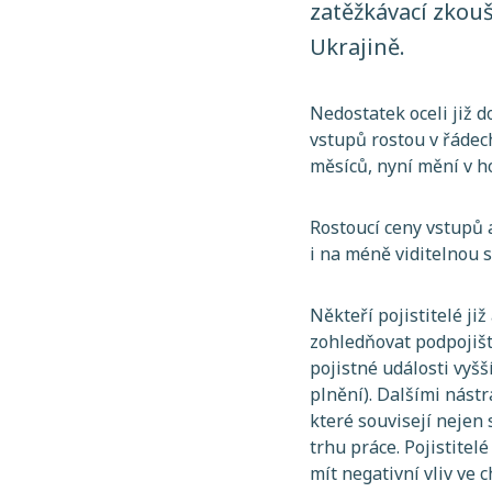
zatěžkávací zkou
Ukrajině.
Nedostatek oceli již d
vstupů rostou v řádech
měsíců, nyní mění v h
Rostoucí ceny vstupů a
i na méně viditelnou st
Někteří pojistitelé ji
zohledňovat podpojišt
pojistné události vyš
plnění). Dalšími nást
které souvisejí nejen 
trhu práce. Pojistitel
mít negativní vliv ve c