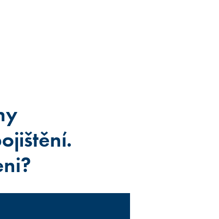
ny
ojištění.
eni?