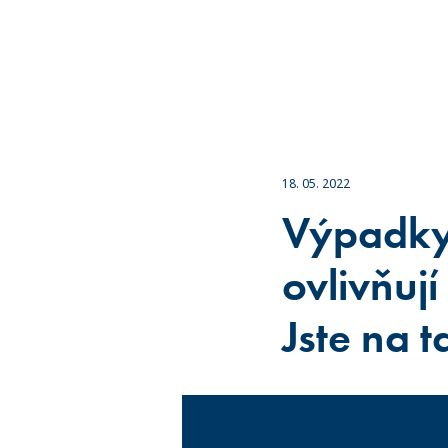
18. 05. 2022
Výpadky 
ovlivňují 
Jste na t