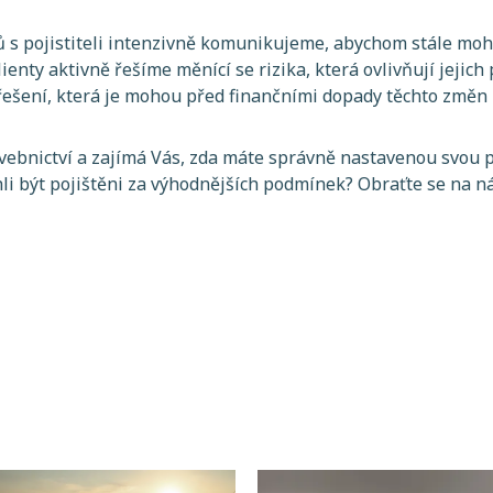
ů s pojistiteli intenzivně komunikujeme, abychom stále mohl
ienty aktivně řešíme měnící se rizika, která ovlivňují jejich
ešení, která je mohou před finančními dopady těchto změn 
vebnictví a zajímá Vás, zda máte správně nastavenou svou 
i být pojištěni za výhodnějších podmínek? Obraťte se na ná